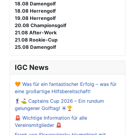
18.08
Damengolf
18.08
Herrengolf
19.08
Herrengolf
20.08
Championsgolf
21.08
After-Work
21.08
Rookie-Cup
25.08
Damengolf
IGC News
🧡 Was für ein fantastischer Erfolg – was für
eine großartige Hilfsbereitschaft!
🏌️‍♀️⛳ Captains Cup 2026 – Ein rundum
gelungener Golftag! ☀️🏆
🚨 Wichtige Information für alle
Vereinsmitglieder 🚨
Frank von Skwarczinsky triumphiert mit