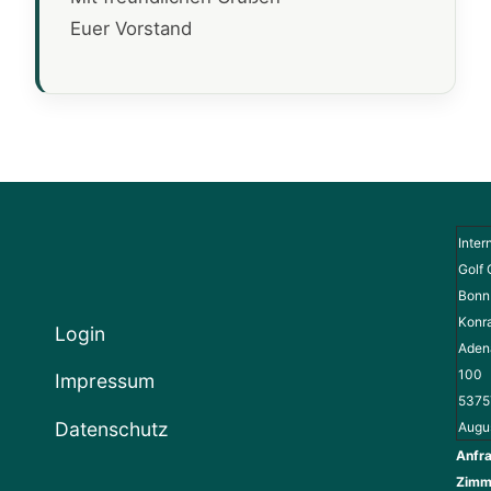
Euer Vorstand
Inter
Golf 
Bonn 
Konr
Login
Adena
100
Impressum
5375
Datenschutz
Augu
Anfra
Zimm