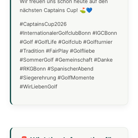
Wir freuen uns schon heute auf den
nächsten Captains Cup! ⛳💙
#CaptainsCup2026
#InternationalerGolfclubBonn #IGCBonn
#Golf #GolfLife #Golfclub #Golfturnier
#Tradition #FairPlay #Golfliebe
#SommerGolf #Gemeinschaft #Danke
#RKGBonn #SpanischerAbend
#Siegerehrung #GolfMomente
#WirLiebenGolf