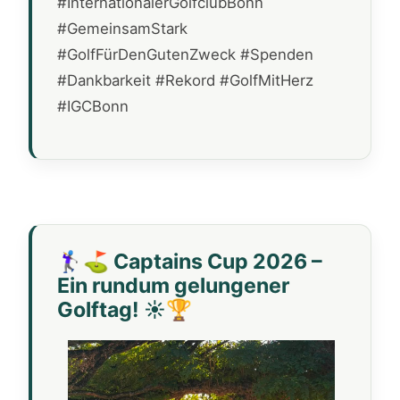
#InternationalerGolfclubBonn
#GemeinsamStark
#GolfFürDenGutenZweck #Spenden
#Dankbarkeit #Rekord #GolfMitHerz
#IGCBonn
🏌️‍♀️⛳ Captains Cup 2026 –
Ein rundum gelungener
Golftag! ☀️🏆