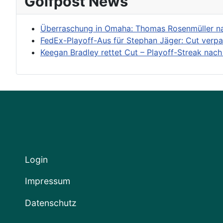
Golfpost News
Überraschung in Omaha: Thomas Rosenmüller nac
FedEx-Playoff-Aus für Stephan Jäger: Cut verp
Keegan Bradley rettet Cut – Playoff-Streak nach
Login
Impressum
Datenschutz