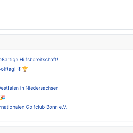
oßartige Hilfsbereitschaft!
Golftag! ☀️🏆

estfalen in Niedersachsen
️🎉
rnationalen Golfclub Bonn e.V.