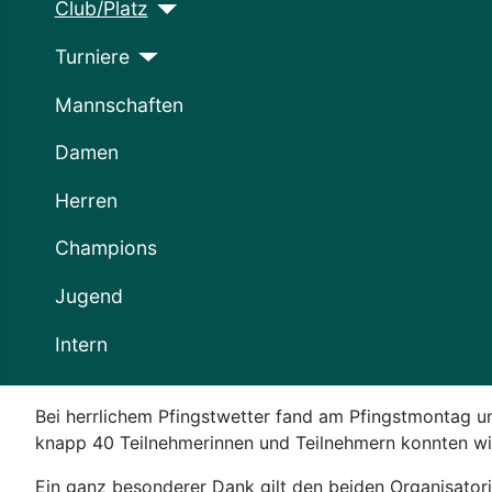
Club/Platz
Turniere
Mannschaften
Damen
Herren
Champions
Jugend
Intern
Bei herrlichem Pfingstwetter fand am Pfingstmontag unse
knapp 40 Teilnehmerinnen und Teilnehmern konnten wir 
Ein ganz besonderer Dank gilt den beiden Organisator