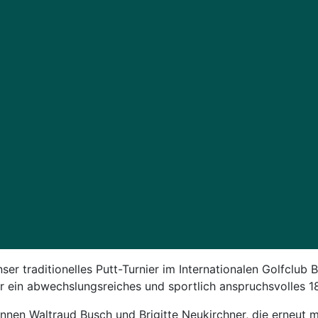
r traditionelles Putt-Turnier im Internationalen Golfclub Bo
ein abwechslungsreiches und sportlich anspruchsvolles 18-
innen Waltraud Busch und Brigitte Neukirchner, die erneut