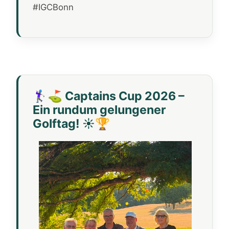
#IGCBonn
🏌️‍♀️⛳ Captains Cup 2026 –
Ein rundum gelungener
Golftag! ☀️🏆