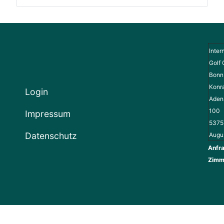
Inter
Golf 
Bonn 
Konr
Login
Adena
100
Impressum
5375
Datenschutz
Augu
Anfra
Zimm