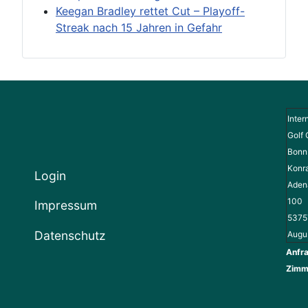
Keegan Bradley rettet Cut – Playoff-
Streak nach 15 Jahren in Gefahr
Inter
Golf 
Bonn 
Konr
Login
Adena
100
Impressum
5375
Datenschutz
Augu
Anfra
Zimm