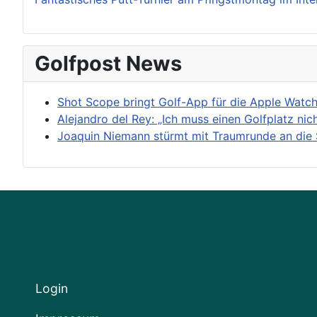
Golfpost News
Shot Scope bringt Golf-App für die Apple Watc
Alejandro del Rey: „Ich muss einen Golfplatz nic
Joaquin Niemann stürmt mit Traumrunde an die 
Login