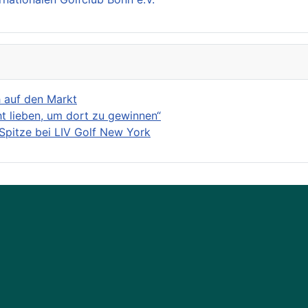
h auf den Markt
ht lieben, um dort zu gewinnen“
Spitze bei LIV Golf New York