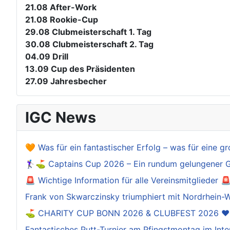
21.08
After-Work
21.08
Rookie-Cup
29.08
Clubmeisterschaft 1. Tag
30.08
Clubmeisterschaft 2. Tag
04.09
Drill
13.09
Cup des Präsidenten
27.09
Jahresbecher
IGC News
🧡 Was für ein fantastischer Erfolg – was für eine gr
🏌️‍♀️⛳ Captains Cup 2026 – Ein rundum gelungener 
🚨 Wichtige Information für alle Vereinsmitglieder 
Frank von Skwarczinsky triumphiert mit Nordrhein-W
⛳️ CHARITY CUP BONN 2026 & CLUBFEST 2026 ❤
Fantastisches Putt-Turnier am Pfingstmontag im Inte