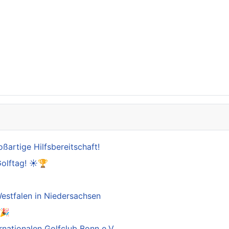
oßartige Hilfsbereitschaft!
Golftag! ☀️🏆

estfalen in Niedersachsen
️🎉
rnationalen Golfclub Bonn e.V.