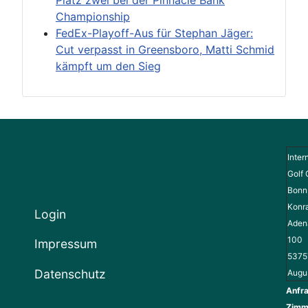
Platz zwei bei der Pinnacle Bank
Championship
FedEx-Playoff-Aus für Stephan Jäger:
Cut verpasst in Greensboro, Matti Schmid
kämpft um den Sieg
Inter
Golf 
Bonn 
Konr
Login
Adena
100
Impressum
5375
Datenschutz
Augu
Anfra
Zimm