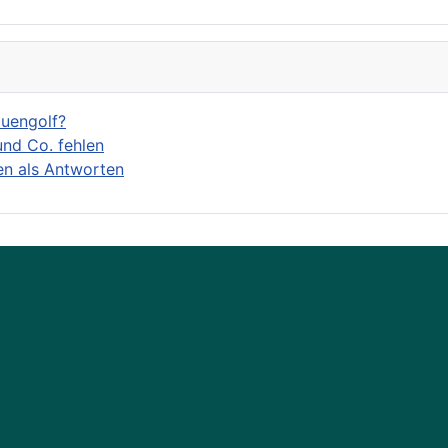
auengolf?
nd Co. fehlen
en als Antworten