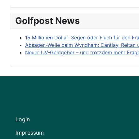
Golfpost News
15 Millionen Dollar: Segen oder Fluch für den Fr
Absagen-Welle beim Wyndham: Cantlay, Reitan u
Neuer LIV-Geldgeber – und trotzdem mehr Frag
Login
Impressum