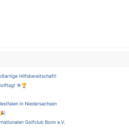
oßartige Hilfsbereitschaft!
Golftag! ☀️🏆

estfalen in Niedersachsen
️🎉
rnationalen Golfclub Bonn e.V.