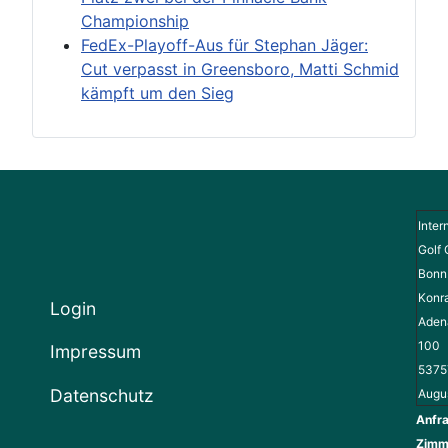
Championship
FedEx-Playoff-Aus für Stephan Jäger:
Cut verpasst in Greensboro, Matti Schmid
kämpft um den Sieg
Inter
Golf 
Bonn 
Konr
Login
Adena
100
Impressum
5375
Datenschutz
Augu
Anfra
Zimm